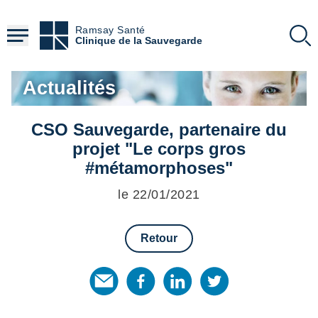
Aller
au
Ramsay Santé
contenu
Clinique de la Sauvegarde
principal
Actualités
CSO Sauvegarde, partenaire du
projet "Le corps gros
#métamorphoses"
le 22/01/2021
Retour